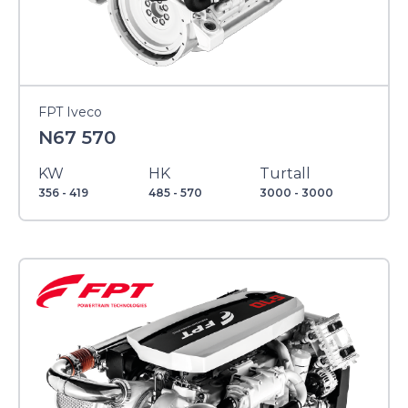
FPT Iveco
N67 570
KW
HK
Turtall
356 - 419
485 - 570
3000 - 3000