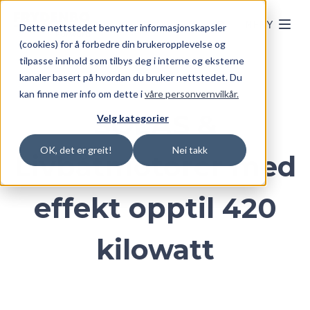
Skip to main content
MENY
Dette nettstedet benytter informasjonskapsler
(cookies) for å forbedre din brukeropplevelse og
tilpasse innhold som tilbys deg i interne og eksterne
kanaler basert på hvordan du bruker nettstedet. Du
kan finne mer info om dette i
våre personvernvilkår.
SOLAS &
Velg kategorier
OK, det er greit!
Nei takk
Livbåtmotorer med
effekt opptil 420
kilowatt