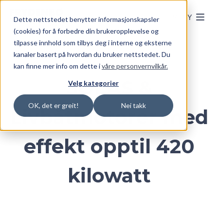
Skip to main content
MENY
Dette nettstedet benytter informasjonskapsler
(cookies) for å forbedre din brukeropplevelse og
tilpasse innhold som tilbys deg i interne og eksterne
kanaler basert på hvordan du bruker nettstedet. Du
kan finne mer info om dette i
våre personvernvilkår.
SOLAS &
Velg kategorier
OK, det er greit!
Nei takk
Livbåtmotorer med
effekt opptil 420
kilowatt