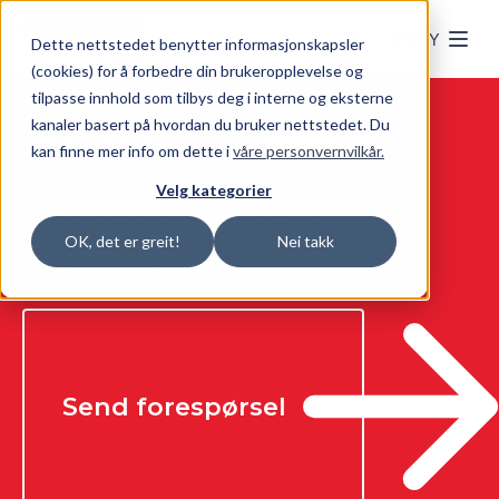
Skip to main content
MENY
Dette nettstedet benytter informasjonskapsler
(cookies) for å forbedre din brukeropplevelse og
tilpasse innhold som tilbys deg i interne og eksterne
kanaler basert på hvordan du bruker nettstedet. Du
kan finne mer info om dette i
våre personvernvilkår.
Velg kategorier
FPT løsninger levert av
OK, det er greit!
Nei takk
Frydenbø
Send forespørsel