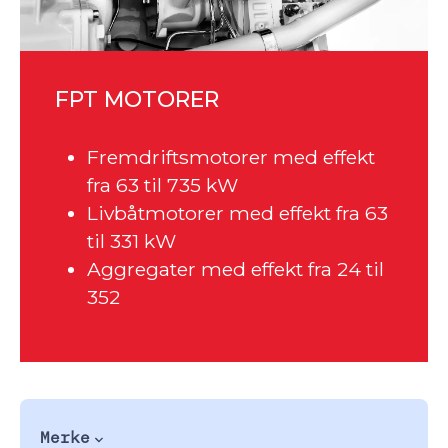
FPT MOTORER
Fremdriftsmotorer med effekt
fra 63 til 735 kW
Livbåtmotorer med effekt fra 63
til 331 kW
Aggregater med effekt fra 24 til
352
Merke