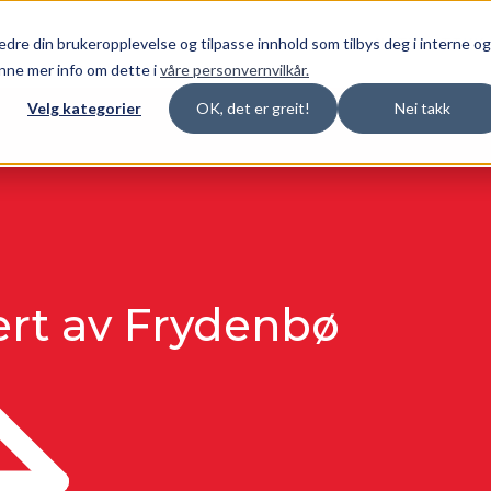
NETTBUTIKK
dre din brukeropplevelse og tilpasse innhold som tilbys deg i interne og
nne mer info om dette i
våre personvernvilkår.
Velg kategorier
OK, det er greit!
Nei takk
ert av Frydenbø