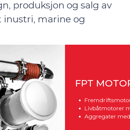
gn, produksjon og salg av
t inustri, marine og
FPT MOTO
Fremdriftsmotore
Livbåtmotorer me
Aggregater med e