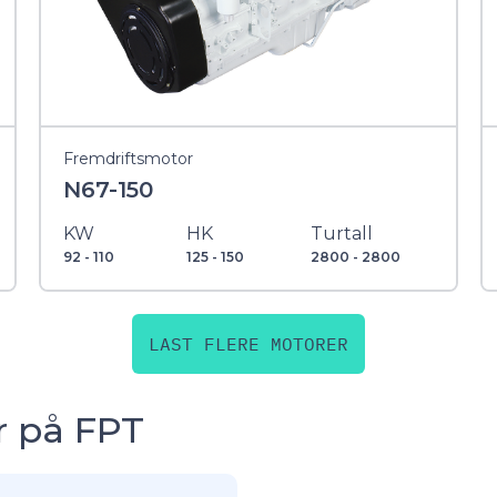
Fremdriftsmotor
N67-150
KW
HK
Turtall
92 - 110
125 - 150
2800 - 2800
LAST FLERE MOTORER
r på FPT