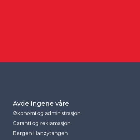
Avdelingene våre
Økonomi og administrasjon
Garanti og reklamasjon
Bergen Hanøytangen