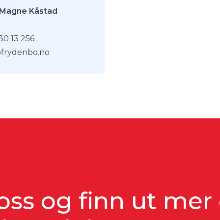
 Magne Kåstad
30 13 256
frydenbo.no
oss og finn ut me