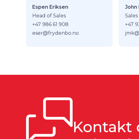
Espen Eriksen
John
Head of Sales
Sales
+47 986 61 908
+47 9
eser@frydenbo.no
jmk@
Kontakt 