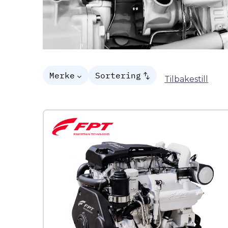
Merke
Sortering
Tilbakestill