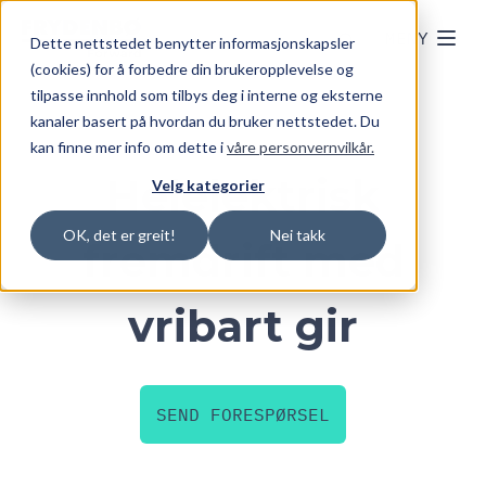
Skip to main content
MENY
Dette nettstedet benytter informasjonskapsler
(cookies) for å forbedre din brukeropplevelse og
tilpasse innhold som tilbys deg i interne og eksterne
kanaler basert på hvordan du bruker nettstedet. Du
kan finne mer info om dette i
våre personvernvilkår.
Helelektrisk
Velg kategorier
OK, det er greit!
Nei takk
fremdrift med
vribart gir
SEND FORESPØRSEL