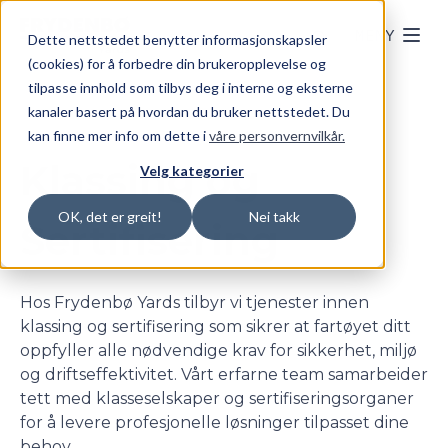
Skip to main content
MENY
Dette nettstedet benytter informasjonskapsler
(cookies) for å forbedre din brukeropplevelse og
tilpasse innhold som tilbys deg i interne og eksterne
kanaler basert på hvordan du bruker nettstedet. Du
kan finne mer info om dette i
våre personvernvilkår.
Klassing og
Velg kategorier
OK, det er greit!
Nei takk
Sertifisering
Hos Frydenbø Yards tilbyr vi tjenester innen
klassing og sertifisering som sikrer at fartøyet ditt
oppfyller alle nødvendige krav for sikkerhet, miljø
og driftseffektivitet. Vårt erfarne team samarbeider
tett med klasseselskaper og sertifiseringsorganer
for å levere profesjonelle løsninger tilpasset dine
behov.