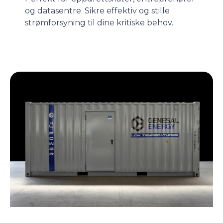
og datasentre. Sikre effektiv og stille
strømforsyning til dine kritiske behov.